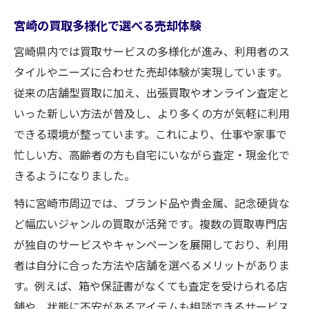
宮崎で話題の買取サービス新発見を解説
宮崎の買取多様化で選べる売却体験
宮崎県発の買取イノベーション体験談
宮崎で生まれる買取の新たな発見と魅力
宮崎県内では買取サービスの多様化が進み、利用者のス
タイルやニーズに合わせた売却体験が実現しています。
買取の新常識を宮崎で感じる瞬間
従来の店舗型買取に加え、出張買取やオンライン査定と
宮崎県における柔軟な買取サービス最前線
いった新しい方法が普及し、より多くの方が気軽に利用
柔軟な買取サービスが宮崎で支持される理
できる環境が整っています。これにより、仕事や家事で
由
忙しい方、高齢者の方も自宅にいながら査定・現金化で
宮崎の買取は柔軟さで進化する最新事例
きるようになりました。
宅配や出張など多様な買取手段を宮崎で体
特に宮崎市周辺では、ブランド品や貴金属、記念硬貨な
験
ど幅広いジャンルの買取が活発です。複数の買取専門店
買取の柔軟性を活かす宮崎のサービス最前
が独自のサービスやキャンペーンを展開しており、利用
線
者は自分に合った方法や店舗を選べるメリットがありま
宮崎県で選ばれる柔軟な買取方法の特徴
す。例えば、箱や保証書がなくても査定を受けられる店
オンライン査定や出張で変わる買取の今
舗や、状態に不安があるアイテムも相談できるサービス