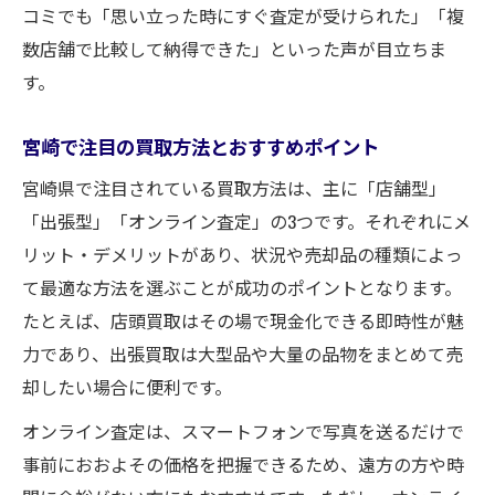
ブランドや貴金属も安心な宮崎の買取手法
コミでも「思い立った時にすぐ査定が受けられた」「複
納得の査定へ導く宮崎県の買取最新事情
数店舗で比較して納得できた」といった声が目立ちま
宮崎県の買取で納得査定を受けるコツ
す。
買取の査定ポイントを宮崎の現場で解説
宮崎で注目の買取方法とおすすめポイント
宮崎県の最新事情で安心できる買取評価
宮崎県で注目されている買取方法は、主に「店舗型」
査定の透明性が高い宮崎の買取サービス
「出張型」「オンライン査定」の3つです。それぞれにメ
買取価格に納得できる宮崎の注目サービス
リット・デメリットがあり、状況や売却品の種類によっ
て最適な方法を選ぶことが成功のポイントとなります。
たとえば、店頭買取はその場で現金化できる即時性が魅
力であり、出張買取は大型品や大量の品物をまとめて売
却したい場合に便利です。
オンライン査定は、スマートフォンで写真を送るだけで
事前におおよその価格を把握できるため、遠方の方や時