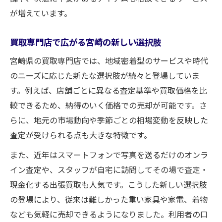
オンライン査定で広がる宮崎の買取体験
が増えています。
宮崎で人気の出張買取サービスの利便性
買取専門店で広がる宮崎の新しい選択肢
スマートに買取できる宮崎の新時代サービ
ス
宮崎県の買取専門店では、地域密着型のサービスや時代
のニーズに応じた新たな選択肢が続々と登場していま
出張・オンライン活用で変わる買取方法
す。例えば、店舗ごとに異なる査定基準や買取価格を比
宮崎県の買取がオンラインでより手軽に進
較できるため、納得のいく価格での売却が可能です。さ
化
らに、地元の市場動向や季節ごとの相場変動を反映した
買取が心配な方必見の宮崎県新トレンド
査定が受けられる点も大きな特徴です。
初めてでも安心な宮崎の買取最新トレンド
また、近年はスマートフォンで写真を送るだけのオンラ
宮崎で注目の安心できる買取サービス事情
イン査定や、スタッフが自宅に訪問してその場で査定・
買取に不安な方への宮崎県おすすめ対策
現金化する出張買取も人気です。こうした新しい選択肢
宮崎の買取新トレンドで不安を解消する方
の登場により、従来は難しかった重い家具や家電、着物
法
なども気軽に売却できるようになりました。利用者の口