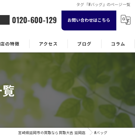
タグ『#バッグ』のページ一覧
0120-600-129
お問い合わせはこちら
当店の特徴
アクセス
ブログ
コラム
金属
ランド品
一覧
計
貨
酒
宮崎県延岡市の買取なら買取大吉 延岡店
#バッグ