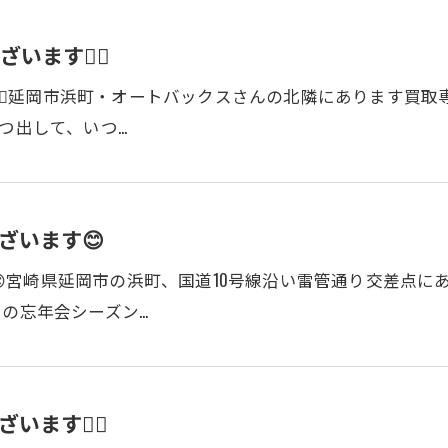
ます🙇‍♀️
‍♀️延岡市浜町・オートバックスさんの北隣にあります買取
いつ出して、いつ…
ざいます😊
宮崎県延岡市の浜町、国道10号線沿い雷管通り交差点に
月の忘年会シーズン…
ます🙇‍♂️