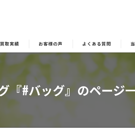
買取実績
お客様の声
よくある質問
貴
ブ
グ『#バッグ』のページ
時
金
洋