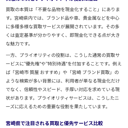
買取を活用した効率的な資金調達のコツ
買取の本質は「不要な品物を現金化すること」にありま
賢く買取を使ってスムーズに現金化する方
す。宮崎県内では、ブランド品や車、貴金属などを中心
法
に多種多様な買取サービスが展開されています。その多
質預かりと買取の違いと使い分けポイント
くは査定基準が分かりやすく、即現金化できる点が大き
な魅力です。
買取利用で資金調達の幅を広げる方法
資金繰りに役立つ買取サービスの選び方
一方、プライオリティの役割は、こうした通常の買取サ
選ばれるプライオリティ買取の特徴と魅力
ービスに“優先権”や“特別待遇”を付加することです。例え
ば「宮崎市 質屋 おすすめ」や「宮崎 ブランド買取」の
プライオリティ買取が選ばれる理由と強み
ような検索が多い背景には、利用者が単なる現金化だけ
他と差がつくプライオリティ買取の特徴
でなく、信頼性やスピード、手厚い対応を求めている現
プライオリティ買取で得られる安心とメリ
状があります。プライオリティサービスは、こうしたニ
ット
ーズに応えるための重要な役割を果たしています。
買取サービスで重視されるプライオリティ
の魅力
宮崎県で注目される買取と優先サービス比較