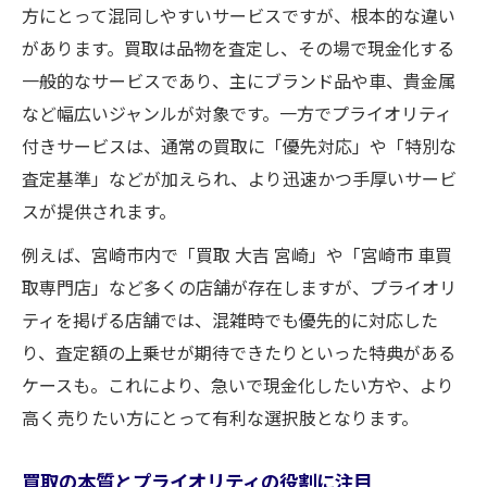
は
方にとって混同しやすいサービスですが、根本的な違い
買取を宮崎県で選ぶ際の比較ポイントまと
があります。買取は品物を査定し、その場で現金化する
め
一般的なサービスであり、主にブランド品や車、貴金属
高評価な買取サービスを見極めるコツ
など幅広いジャンルが対象です。一方でプライオリティ
宮崎県で人気の買取活用法とそのメリット
付きサービスは、通常の買取に「優先対応」や「特別な
査定基準」などが加えられ、より迅速かつ手厚いサービ
買取サービスの選択基準と活用の流れ
スが提供されます。
安心して依頼できる買取の見極め方とは
例えば、宮崎市内で「買取 大吉 宮崎」や「宮崎市 車買
信頼できる買取業者の特徴を徹底解説
取専門店」など多くの店舗が存在しますが、プライオリ
買取サービスを安心して使うための注意点
ティを掲げる店舗では、混雑時でも優先的に対応した
口コミと評判で選ぶ買取のポイント
り、査定額の上乗せが期待できたりといった特典がある
買取業者の対応力が安心につながる理由
ケースも。これにより、急いで現金化したい方や、より
査定内容で分かる優良買取サービスの選び
高く売りたい方にとって有利な選択肢となります。
方
効率的な資金調達に役立つ賢い買取利用法
買取の本質とプライオリティの役割に注目