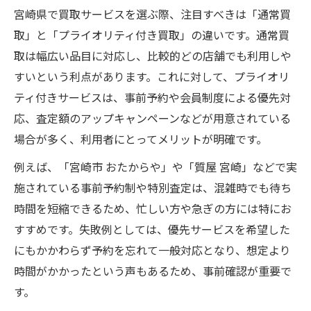
利用者が支持するプライオリティ買取のポ
宮崎県で買取サービスを選ぶ際、注目すべきは「通常買
イント
取」と「プライオリティ付き買取」の違いです。通常買
納得の買取体験へ導く選択ポイントまとめ
取は幅広い品目に対応し、比較的どの店舗でも利用しや
満足度の高い買取体験を実現する選び方
すいという利点があります。これに対して、プライオリ
買取で後悔しないための選択基準を整理
ティ付きサービスは、事前予約や会員制度による優先対
プライオリティ買取で納得体験を手に入れ
応、査定額のアップキャンペーンなどが用意されている
る方法
場合が多く、利用者にとってメリットが明確です。
買取サービス利用時のチェックポイント一
例えば、「宮崎市 おたからや」や「質屋 宮崎」などで実
覧
施されている事前予約制や特別査定は、混雑時でも待ち
納得できる買取業者選びのまとめとアドバ
時間を短縮できるため、忙しい方や急ぎの方には特にお
イス
すすめです。失敗例としては、優先サービスを希望した
にもかかわらず予約を忘れて一般対応となり、想定より
時間がかかったという声もあるため、事前確認が重要で
す。