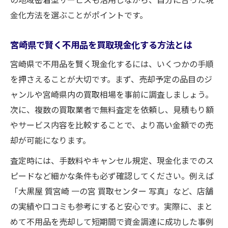
宮崎県買取で納得価格を引き出すポイント
金化方法を選ぶことがポイントです。
解説
買取価格に差が出る宮崎の活用法と工夫
宮崎県で賢く不用品を買取現金化する方法とは
宮崎で賢く買取を使いこなす高価売却の流
宮崎県で不用品を賢く現金化するには、いくつかの手順
れ
を押さえることが大切です。まず、売却予定の品目のジ
口コミ活用で見極める宮崎県の買取店選び
ャンルや宮崎県内の買取相場を事前に調査しましょう。
買取のプロが教える宮崎県での納得売却術
次に、複数の買取業者で無料査定を依頼し、見積もり額
やサービス内容を比較することで、より高い金額での売
却が可能になります。
査定時には、手数料やキャンセル規定、現金化までのス
ピードなど細かな条件も必ず確認してください。例えば
「大黒屋 質宮崎 一の宮 買取センター 写真」など、店舗
の実績や口コミも参考にすると安心です。実際に、まと
めて不用品を売却して短期間で資金調達に成功した事例