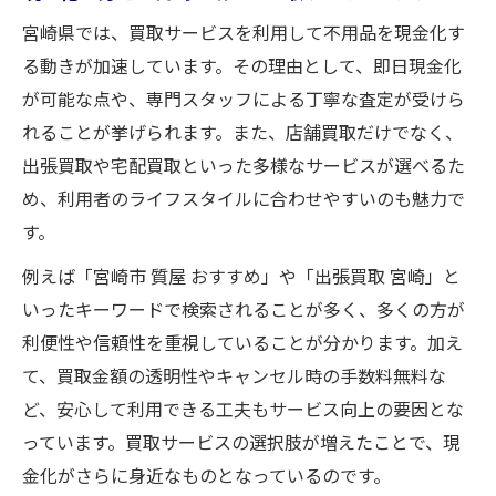
の特徴
宮崎県では、買取サービスを利用して不用品を現金化す
損しないための宮崎県買取ターゲット選び
る動きが加速しています。その理由として、即日現金化
の着眼点
が可能な点や、専門スタッフによる丁寧な査定が受けら
ブランド品や貴金属の買取ターゲット最適
れることが挙げられます。また、店舗買取だけでなく、
化術
出張買取や宅配買取といった多様なサービスが選べるた
宮崎の買取で利益を最大化するターゲット
め、利用者のライフスタイルに合わせやすいのも魅力で
戦略
す。
出張買取を活用した宮崎県の便利な現金化法
例えば「宮崎市 質屋 おすすめ」や「出張買取 宮崎」と
宮崎の出張買取で不用品現金化が簡単に叶
いったキーワードで検索されることが多く、多くの方が
う理由
利便性や信頼性を重視していることが分かります。加え
出張買取を使った宮崎県での賢い売却の流
て、買取金額の透明性やキャンセル時の手数料無料な
れ
ど、安心して利用できる工夫もサービス向上の要因とな
手間なく現金化できる宮崎県の出張買取活
っています。買取サービスの選択肢が増えたことで、現
用法
金化がさらに身近なものとなっているのです。