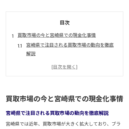
目次
買取市場の今と宮崎県での現金化事情
宮崎県で注目される買取市場の動向を徹底
解説
現金化が身近に宮崎で増える買取サービス
の魅力
買取を活用した宮崎の現金化事情と選択肢
の広がり
買取市場の今と宮崎県での現金化事情
宮崎県で賢く不用品を買取現金化する方法
とは
宮崎県で注目される買取市場の動向を徹底解説
買取市場で押さえたい宮崎ならではの現金
宮崎県では近年、買取市場が大きく拡大しており、ブラ
化ポイント