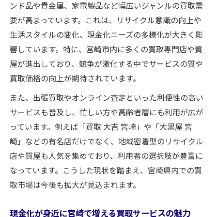
ンド品や貴金属、家電製品など幅広いジャンルの買取需
不用品を賢く売る宮崎県でのコツとは
要が高まっています。これは、リサイクル意識の向上や
買取で失敗しない宮崎の不用品売却の流れ
生活スタイルの変化、現金化ニーズの多様化が大きく影
宮崎県で賢く不用品を売るための買取活用
響しています。特に、宮崎市内に多くの買取専門店や質
術
屋が進出しており、競争が激化する中でサービスの質や
高価買取を狙う宮崎の不用品整理ポイント
買取価格の向上が期待されています。
出張買取サービスを活用した不用品現金化
また、出張買取やオンライン査定といった利便性の高い
のコツ
サービスも普及し、忙しい方や高齢者層にも利用が広が
複数店舗で比較する宮崎の買取査定テクニ
っています。例えば「買取 大吉 宮崎」や「大黒屋 宮
ック
崎」などの有名店だけでなく、地域密着型のリサイクル
店や質屋も人気を集めており、利用者の選択肢が豊富に
高価買取を実現するターゲット選びの秘訣
なっています。こうした現状を踏まえ、宮崎県内での買
買取ターゲットを見極めて高価売却を目指
取市場は今後も拡大が見込まれます。
す方法
宮崎で高額査定につながる買取ターゲット
現金化が身近に宮崎で増える買取サービスの魅力