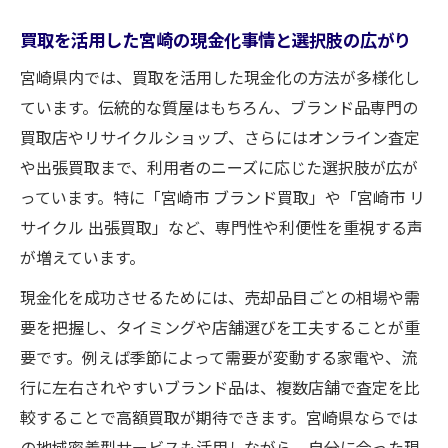
買取を効率化する宮崎の出張サービス選び
方
買取を活用した宮崎の現金化事情と選択肢の広がり
宮崎の出張買取で安心して高価売却するコ
宮崎県内では、買取を活用した現金化の方法が多様化し
ツ
ています。伝統的な質屋はもちろん、ブランド品専門の
質預かりの仕組みと宮崎県での上手な使い方
買取店やリサイクルショップ、さらにはオンライン査定
や出張買取まで、利用者のニーズに応じた選択肢が広が
宮崎県で知っておきたい質預かりと買取の
っています。特に「宮崎市 ブランド買取」や「宮崎市 リ
違い
サイクル 出張買取」など、専門性や利便性を重視する声
質預かりを賢く使う宮崎県での資金調達術
が増えています。
買取と質預かりを比べた宮崎の利用ポイン
ト
現金化を成功させるためには、売却品目ごとの相場や需
要を把握し、タイミングや店舗選びを工夫することが重
信頼できる宮崎県の質預かり店舗選びのコ
要です。例えば季節によって需要が変動する家電や、流
ツ
行に左右されやすいブランド品は、複数店舗で査定を比
質預かりで安心な宮崎県の買取活用方法
較することで高額買取が期待できます。宮崎県ならでは
納得価格で売却を叶える宮崎県買取活用術
の地域密着型サービスも活用しながら、自分に合った現