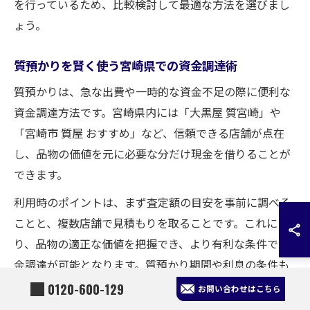
を行っているため、比較検討して最適な方法を選びまし
ょう。
質預かりを賢く使う宮崎県での資金調達術
質預かりは、急な出費や一時的な資金不足の際に便利な
資金調達方法です。宮崎県内には「大黒屋 質宮崎」や
「宮崎市 質屋 おすすめ」など、信頼できる店舗が点在
し、品物の価値を元に必要な分だけ現金を借りることが
できます。
利用時のポイントは、まず査定額の目安を事前に調べる
ことと、複数店舗で見積もりを取ることです。これによ
り、品物の適正な価値を把握でき、より有利な条件で資
金調達が可能となります。質預かり期間や利息の条件も
比較し、無理のない返済計画を立てることが大切です。
0120-600-129
お問い合わせはこちら