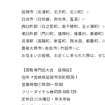
延岡市（北浦町、北方町、北川町）✨
日向市（日知屋、財光寺、富高）✨
西臼杵郡（日之影町、高千穂町、五ヶ瀬町）
東臼杵郡（門川町、諸塚村、椎葉村、美郷町
児湯郡（高鍋町、新富町、西米良、都農町、
豊後大野市✨佐伯市✨竹田市✨に
お住まいの皆様、お近くに来られた際は、ぜひ
【買取専門店大吉 延岡店】
住所📍宮崎県延岡市浜町4830-1
営業時間🕙10:00～19:00
フリーダイヤル☎️0120-600-129
定休日🙇‍♂️水曜日・年末年始