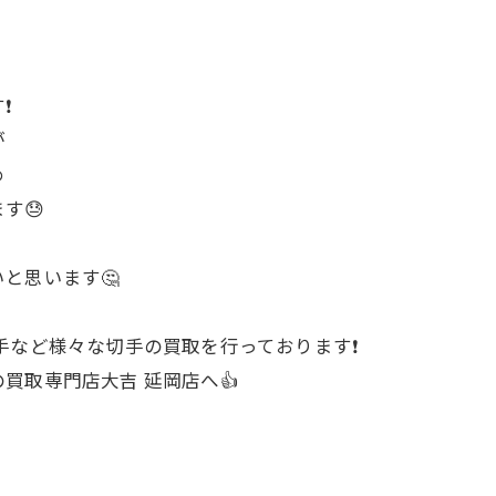
❗
が
め
す😓
と思います🤔
手など様々な切手の買取を行っております❗
買取専門店大吉 延岡店へ👍