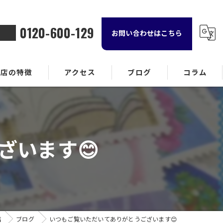
0120-600-129
お問い合わせはこちら
当店の特徴
アクセス
ブログ
コラム
金属
ランド品
ざいます😊
計
貨
酒
店
ブログ
いつもご覧いただいてありがとうございます😊