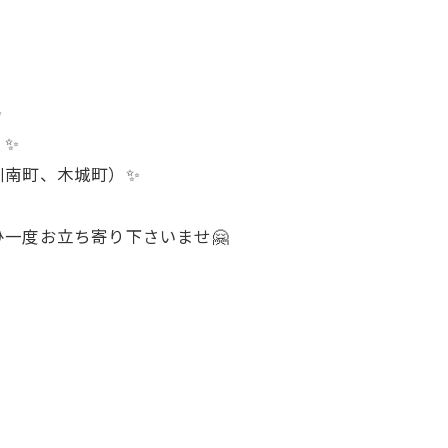
✨
）✨
川南町、木城町）✨
一度お立ち寄り下さいませ🤗