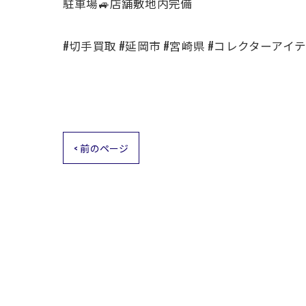
駐車場🚙店舗敷地内完備
#切手買取 #延岡市 #宮崎県 #コレクターアイテ
< 前のページ