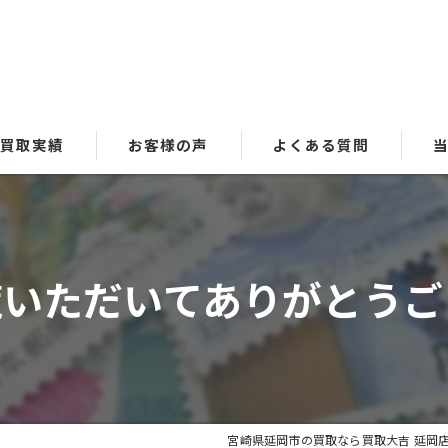
買取実績
お客様の声
よくある質問
貴
ブ
いただいてありがとうご
時
金
洋
宮崎県延岡市の買取なら買取大吉 延岡