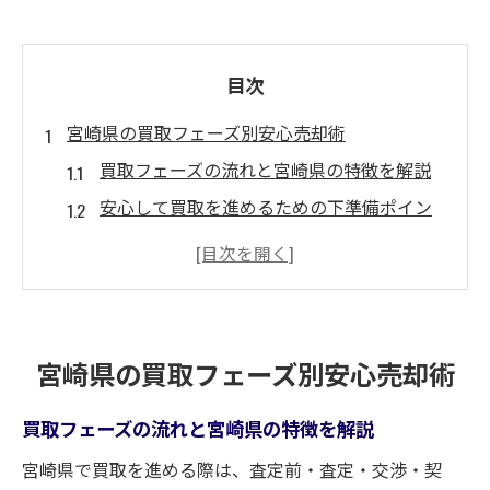
目次
宮崎県の買取フェーズ別安心売却術
買取フェーズの流れと宮崎県の特徴を解説
安心して買取を進めるための下準備ポイン
ト
宮崎 車買取おすすめの選び方と注意点
宮崎市車買取専門店で得する交渉術とは
買取フェーズで口コミ活用の秘訣と実践法
宮崎県の買取フェーズ別安心売却術
買取を成功へ導く宮崎県の最新メソッド
宮崎県で買取を高く売るための新定番とは
買取フェーズの流れと宮崎県の特徴を解説
買取成功のカギ口コミや評判の賢い活用術
宮崎県で買取を進める際は、査定前・査定・交渉・契