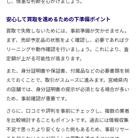
し、慎重な判断を心がけましょう。
び方
口コミや宮崎カー ネクスト活用で安心査定
安心して買取を進めるための下準備ポイント
出張査定と店舗査定の違いと使い分け術
買取で失敗しないためには、事前準備が欠かせません。
買取フェーズごとの必要書類と手続き確認
まず、売却予定品の状態をよく確認し、必要であればク
リーニングや動作確認を行いましょう。これにより、査
納得の宮崎県買取体験をかなえる方法
定額が上がる可能性が高まります。
宮崎県で買取満足度を高める流れとコツ
また、身分証明書や保証書、付属品などの必要書類を揃
信頼できる買取業者選びで後悔しない方法
えておくことで、取引がスムーズに進みます。宮崎県内
口コミやネクステージ宮崎北店クチコミ活
の店舗では、身分証明書の提示が必須となる場合が多い
用術
ため、事前確認が重要です。
買取フェーズごとに知るべき注意ポイント
さらに、口コミや評判を事前にチェックし、複数の業者
高く売れる査定相場の見極め方と実践例
を比較検討することもポイントです。過去には情報収集
高く売るための買取フェーズ徹底解説
不足で思ったより安くなった例もあるため、事前リサー
買取フェーズ別に高価売却を実現する方法