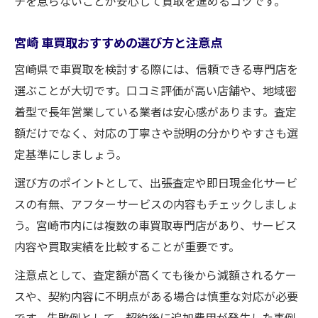
チを怠らないことが安心して買取を進めるコツです。
宮崎県で買取を高く売るコツを解説
宮崎 県ネクステージなど口コミ活用の極意
宮崎 車買取おすすめの選び方と注意点
交渉フェーズで得するための実践的アドバ
宮崎県で車買取を検討する際には、信頼できる専門店を
イス
選ぶことが大切です。口コミ評価が高い店舗や、地域密
納得できる買取価格を引き出す準備術
着型で長年営業している業者は安心感があります。査定
額だけでなく、対応の丁寧さや説明の分かりやすさも選
定基準にしましょう。
選び方のポイントとして、出張査定や即日現金化サービ
スの有無、アフターサービスの内容もチェックしましょ
う。宮崎市内には複数の車買取専門店があり、サービス
内容や買取実績を比較することが重要です。
注意点として、査定額が高くても後から減額されるケー
スや、契約内容に不明点がある場合は慎重な対応が必要
です。失敗例として、契約後に追加費用が発生した事例