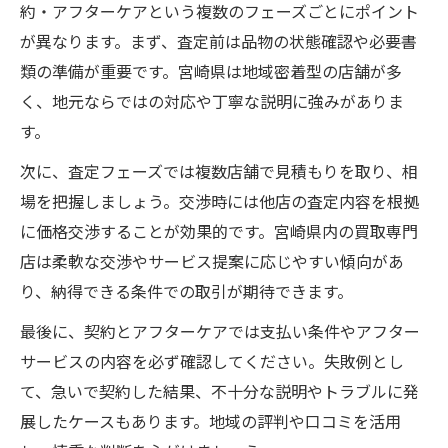
宮崎 カー ネクストなど業者比較の極意
約・アフターケアという複数のフェーズごとにポイント
が異なります。まず、査定前は品物の状態確認や必要書
信頼できる宮崎市車買取専門店の見極め方
類の準備が重要です。宮崎県は地域密着型の店舗が多
出張査定を活かした賢い買取交渉の方法
く、地元ならではの対応や丁寧な説明に強みがありま
複数査定を活かした宮崎県の買取流れ
す。
複数の買取査定を利用するメリットと注意
次に、査定フェーズでは複数店舗で見積もりを取り、相
点
場を把握しましょう。交渉時には他店の査定内容を根拠
宮崎県で複数業者比較が高額売却の近道
に価格交渉することが効果的です。宮崎県内の買取専門
査定相場の差を活かした買取戦略の立て方
店は柔軟な交渉やサービス提案に応じやすい傾向があ
口コミやネクステージ宮崎評判の活用術
り、納得できる条件での取引が期待できます。
買取交渉を有利に進める実践的な流れ
最後に、契約とアフターケアでは支払い条件やアフター
今知っておきたい安心買取の進め方
サービスの内容を必ず確認してください。失敗例とし
買取の流れを把握して安心取引を目指す方
て、急いで契約した結果、不十分な説明やトラブルに発
法
展したケースもあります。地域の評判や口コミを活用
宮崎市車買取専門店で信頼できる店舗の選