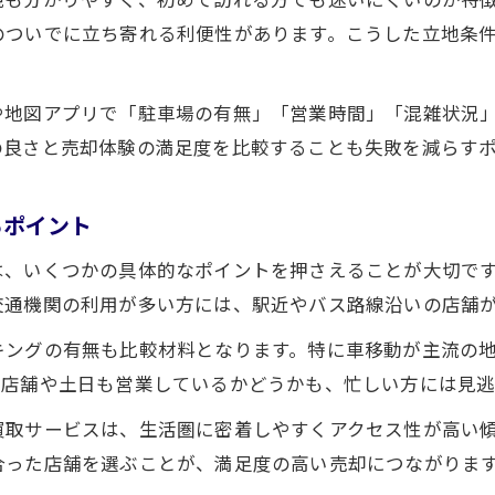
アクセス良好な場所で安心の買取体験
のついでに立ち寄れる利便性があります。こうした立地条
アクセス抜群の買取店で体験できる安心感
宮崎県で買取時に確認したい立地ポイント
や地図アプリで「駐車場の有無」「営業時間」「混雑状況
初めてでも迷わない買取店舗の選び方
の良さと売却体験の満足度を比較することも失敗を減らす
アクセスの良い買取店がリピーターに選ばれる理
口コミで高評価のアクセス重視買取店を探す
るポイント
車でも便利な宮崎県の買取スポット徹底解説
は、いくつかの具体的なポイントを押さえることが大切で
車で通える買取スポットの見つけ方
交通機関の利用が多い方には、駅近やバス路線沿いの店舗
駐車場完備の宮崎県買取店が選ばれるポイント
キングの有無も比較材料となります。特に車移動が主流の
大型品でも安心して売れる買取店の特徴
い店舗や土日も営業しているかどうかも、忙しい方には見逃
宮崎県で車利用者に人気の買取店事情
買取サービスは、生活圏に密着しやすくアクセス性が高い
アクセスと利便性を兼ね備えた買取スポット
合った店舗を選ぶことが、満足度の高い売却につながりま
売却先選びに迷った時はアクセス性が決め手