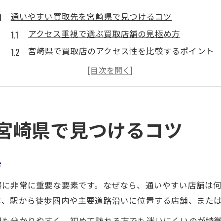
通いやすい買取先を宮崎県で見つけるコツ
アクセス重視で選ぶ買取店舗の見極め方
宮崎県で買取店のアクセス性を比較するポイント
通勤や買い物ついでに立ち寄れる買取店とは
駐車場完備の買取スポット選びの秘訣
アクセス良好な買取店で安心して売却する方法
買取を宮崎県で選ぶならアクセスも重視
宮崎県で見つけるコツ
アクセス便利な宮崎県の買取店を選ぶ理由
駅近や商業施設内の買取店舗が人気の理由
方
アクセス性を重視した買取店の賢い見分け方
際に非常に重要な要素です。なぜなら、通いやすい店舗は
宮崎県の買取店で車でも通いやすい条件とは
は、駅から徒歩圏内や主要道路沿いに位置する店舗、また
営業時間や定休日もチェックするべき理由
観も分かりやすく、初めて訪れる方でも迷いにくいのが特