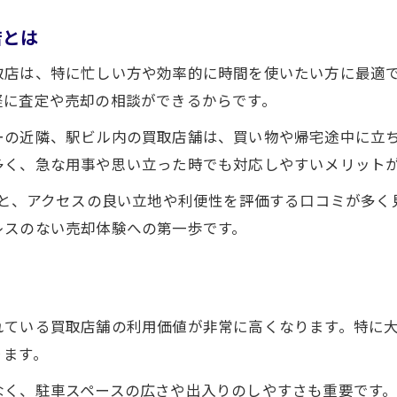
アクセス性で比較する宮崎県の買取先選び
店とは
売却先に迷った時のアクセス重視ポイント
取店は、特に忙しい方や効率的に時間を使いたい方に最適
アクセス良好な買取店で納得の売却を実現
軽に査定や売却の相談ができるからです。
利便性と安心感を両立する買取店選び方
後悔しない買取先選びのアクセス条件
ーの近隣、駅ビル内の買取店舗は、買い物や帰宅途中に立
多く、急な用事や思い立った時でも対応しやすいメリット
アクセス重視派が知りたい宮崎県の買取事情
アクセス優先でチェックしたい買取事情
ると、アクセスの良い立地や利便性を評価する口コミが多
レスのない売却体験への第一歩です。
宮崎県でアクセス重視の買取店が増えている理由
アクセス性と高額買取の両立は可能か
初心者が知るべきアクセス重視の買取ポイント
リサイクルショップ選びで重視したいアクセス性
れている買取店舗の利用価値が非常に高くなります。特に
ります。
なく、駐車スペースの広さや出入りのしやすさも重要です