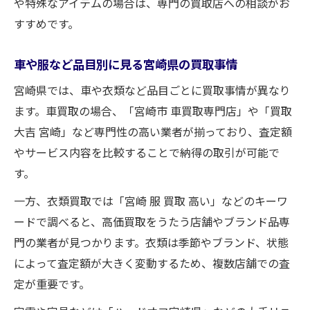
や特殊なアイテムの場合は、専門の買取店への相談がお
複数店舗比較で失敗しないコツと注意点
すすめです。
今知りたい！宮崎県ならではの買取事情
車や服など品目別に見る宮崎県の買取事情
宮崎県の買取市場で注目の最新トレンドと
宮崎県では、車や衣類など品目ごとに買取事情が異なり
は
ます。車買取の場合、「宮崎市 車買取専門店」や「買取
地域特有のおすすめ買取サービスをチェッ
大吉 宮崎」など専門性の高い業者が揃っており、査定額
ク
やサービス内容を比較することで納得の取引が可能で
宮崎県で人気の買取対象品とその理由
す。
地元口コミで話題の買取体験談を紹介
一方、衣類買取では「宮崎 服 買取 高い」などのキーワ
宮崎県の店舗選びで押さえるべき新常識
ードで調べると、高価買取をうたう店舗やブランド品専
門の業者が見つかります。衣類は季節やブランド、状態
によって査定額が大きく変動するため、複数店舗での査
定が重要です。