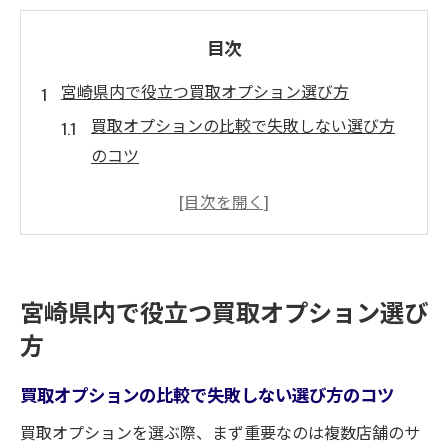
目次
宮崎県内で役立つ買取オプション選び方
買取オプションの比較で失敗しない選び方
のコツ
宮崎県ならではの買取対象や対応範囲を知
る
車や服など品目別に見る宮崎県の買取事情
評判の高い買取店舗を見極めるポイントま
宮崎県内で役立つ買取オプション選び
とめ
方
地域密着型の買取店と全国展開型の違いを
理解
買取オプションの比較で失敗しない選び方のコツ
買取に強い宮崎県の特徴を徹底解説
買取オプションを選ぶ際、まず重要なのは複数店舗のサ