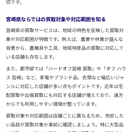
切です。
迷いがちな買取オプション比較ポイント
宮崎県で重要な買取オプション比較の視点
宮崎県ならではの買取対象や対応範囲を知る
営業時間や買取対象品の違いに注目する理
宮崎県の買取サービスは、地域の特色を反映した買取対
由
象や対応範囲が特徴です。例えば、農業や林業が盛んな
評判や口コミからわかる買取業者の選び方
背景から、農機具や工具、地域特産品の買取に対応して
車買取や服買取で得するタイミングの見極
いる店舗も存在します。
め方
また、都市部では「ハードオフ宮崎 買取」や「オフ ハウ
出張・宅配・店頭買取の違いと選び方
ス 宮崎」など、家電やブランド品、衣類など幅広いジャ
宮崎県で賢く買取を進めるコツとは
ンルに対応した店舗が多い点もポイントです。近年は宅
買取を効率化するための下調べのすすめ
配買取や出張買取にも対応する店舗が増えており、遠方
評判の良い店舗へスムーズに依頼する方法
からでも利用しやすい環境が整っています。
宮崎県でお得な買取キャンペーン活用術
買取対象や対応範囲は店舗ごとに異なるため、売却した
買取査定額を高めるための事前準備ポイン
い品目が買取対象か事前に確認しましょう。特に大型品
ト