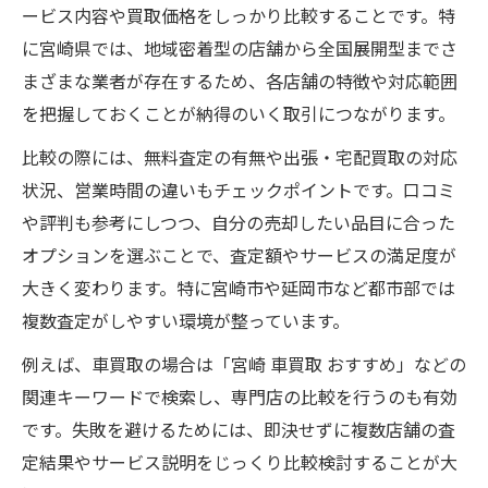
宮崎県の買取業者が強みを持つ品目一覧
ービス内容や買取価格をしっかり比較することです。特
買取に強い宮崎県の口コミ・評価を分析
に宮崎県では、地域密着型の店舗から全国展開型までさ
宮崎県内の車買取や服買取が選ばれる理由
まざまな業者が存在するため、各店舗の特徴や対応範囲
林業やリユース市場に強い地域特性とは
を把握しておくことが納得のいく取引につながります。
宮崎県の買取店が提供する独自サービス紹
比較の際には、無料査定の有無や出張・宅配買取の対応
介
状況、営業時間の違いもチェックポイントです。口コミ
地域知識も深める宮崎県のスムーズ買取法
や評判も参考にしつつ、自分の売却したい品目に合った
オプションを選ぶことで、査定額やサービスの満足度が
宮崎県の有名な方言を知って買取を円滑に
大きく変わります。特に宮崎市や延岡市など都市部では
スムーズな買取のための事前準備と地域情
複数査定がしやすい環境が整っています。
報
林業業者と連携した買取サービスの特徴
例えば、車買取の場合は「宮崎 車買取 おすすめ」などの
関連キーワードで検索し、専門店の比較を行うのも有効
宮崎県のキャッチコピーを活かした店舗探
です。失敗を避けるためには、即決せずに複数店舗の査
し
定結果やサービス説明をじっくり比較検討することが大
宮崎県特有の受付時間や手続きポイント