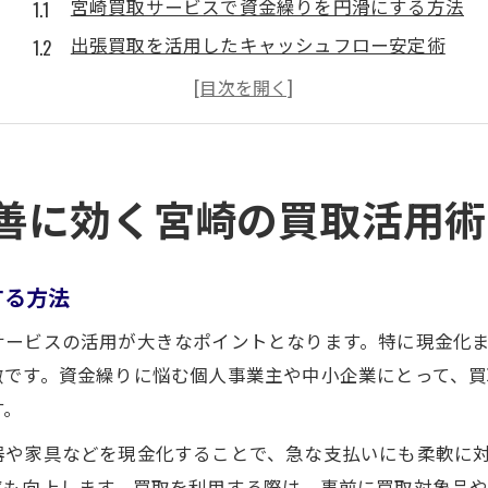
宮崎買取サービスで資金繰りを円滑にする方法
出張買取を活用したキャッシュフロー安定術
家電や不用品買取で資金循環を強化する秘訣
リサイクルショップ利用で買取資金を最大化する
宮崎の買取活用で企業の現金化をスムーズに
不用品売却で資金管理を高める現実的手法
善に効く宮崎の買取活用術
不用品買取でキャッシュフローを効率化する方法
宮崎の出張買取で資金管理を強化するコツ
する方法
家電買取を通じて即現金化する実践例
サービスの活用が大きなポイントとなります。特に現金化
リサイクルショップ活用の資金管理テクニック
徴です。資金繰りに悩む個人事業主や中小企業にとって、
不用品買取で生活資金を増やすアイデア
す。
宮崎でキャッシュフローを整える買取の知恵
器や家具などを現金化することで、急な支払いにも柔軟に
買取を生かした資金循環の基本知識
率も向上します。買取を利用する際は、事前に買取対象品