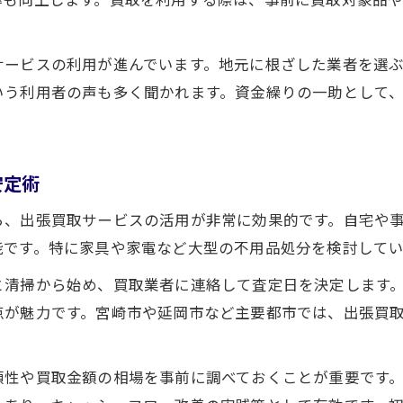
宮崎の家電買取で現金化を迅速に進める
出張買取を活用した現実的な資金確保法
サービスの利用が進んでいます。地元に根ざした業者を選
リサイクルショップで買取効率を高める工夫
いう利用者の声も多く聞かれます。資金繰りの一助として
不用品買取でキャッシュフロー改善を実感
安定企業を目指すなら買取を活かした資金術
買取活用で企業の資金基盤を強化する方法
安定術
家電や不用品の買取による経営安定策
ら、出張買取サービスの活用が非常に効果的です。自宅や
出張買取で企業資金を効率よく現金化
能です。特に家具や家電など大型の不用品処分を検討して
宮崎のリサイクルショップで資金管理術を学ぶ
と清掃から始め、買取業者に連絡して査定日を決定します
買取でキャッシュフローに余裕を持たせる秘訣
点が魅力です。宮崎市や延岡市など主要都市では、出張買
出張買取を通じて効率よく現金化するコツ
宮崎出張買取で不用品を即現金化する流れ
頼性や買取金額の相場を事前に調べておくことが重要です
リサイクルショップ出張買取の活用術