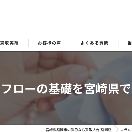
買取実績
お客様の声
よくある質問
貴
ブ
ュフローの基礎を宮崎県で
時
金
洋
宮崎県延岡市の買取なら買取大吉 延岡店
コラム