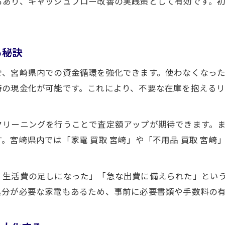
もあり、キャッシュフロー改善の実践策として有効です。
家電買取で手間なく現金化するポイント
出張買取を使った資金繰り改善の実例
効率的な出張買取で現金化を加速する方法
る秘訣
家電買取経験から学ぶ宮崎県の資金循環法
で、宮崎県内での資金循環を強化できます。使わなくなっ
家電買取がキャッシュフローに与える効果
時の現金化が可能です。これにより、不要な在庫を抱える
不用品買取体験談から見える資金活用法
リサイクルショップで学ぶ現金循環のコツ
クリーニングを行うことで査定額アップが期待できます。
宮崎の買取経験を生かした資金管理事例
。宮崎県内では「家電 買取 宮崎」や「不用品 買取 宮
家電買取から始める資金繰り改善の道
、生活費の足しになった」「急な出費に備えられた」とい
処分が必要な家電もあるため、事前に必要書類や手数料の