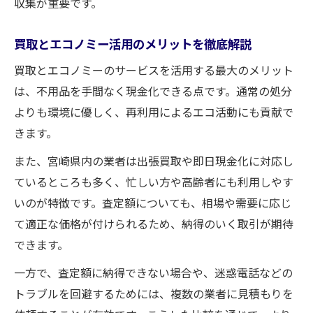
収集が重要です。
買取サービス選びで注意したいポイント
信頼できる買取サービスの見分け方を解説
買取とエコノミー活用のメリットを徹底解説
プラントエコノミー評判から見る選定基準
買取とエコノミーのサービスを活用する最大のメリット
株式会社プラントエコノミー買取の注意点
は、不用品を手間なく現金化できる点です。通常の処分
買取サービス選びで比較すべき重要項目
よりも環境に優しく、再利用によるエコ活動にも貢献で
リユースショップ利用時のポイントを伝授
きます。
迷惑電話やトラブル回避策も詳しく紹介
また、宮崎県内の業者は出張買取や即日現金化に対応し
株式会社プラントの迷惑電話対策を徹底解
ているところも多く、忙しい方や高齢者にも利用しやす
説
いのが特徴です。査定額についても、相場や需要に応じ
買取現場で起きやすいトラブル事例と回避
て適正な価格が付けられるため、納得のいく取引が期待
法
できます。
評判や口コミで判別する安全な買取エコノ
一方で、査定額に納得できない場合や、迷惑電話などの
ミー
トラブルを回避するためには、複数の業者に見積もりを
迷惑電話被害を防ぐための問い合わせ方法