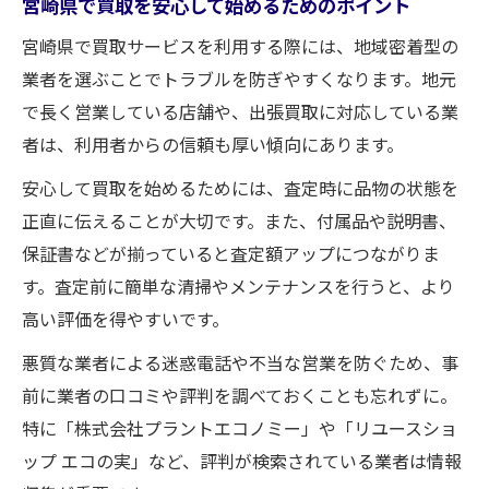
ク
宮崎県で買取を安心して始めるためのポイント
エコノミーを使った買取の流れと注意点
宮崎県で買取サービスを利用する際には、地域密着型の
スムーズな買取現金化のための準備方法
業者を選ぶことでトラブルを防ぎやすくなります。地元
で長く営業している店舗や、出張買取に対応している業
プラントエコノミー買取の具体的な手順と
者は、利用者からの信頼も厚い傾向にあります。
は
高価買取を実現するための準備とは
安心して買取を始めるためには、査定時に品物の状態を
買取額アップに欠かせない事前準備のコツ
正直に伝えることが大切です。また、付属品や説明書、
保証書などが揃っていると査定額アップにつながりま
高価買取を目指すなら押さえるべきポイン
す。査定前に簡単な清掃やメンテナンスを行うと、より
ト
高い評価を得やすいです。
エコノミー買取で価格交渉を有利に進める
方法
悪質な業者による迷惑電話や不当な営業を防ぐため、事
前に業者の口コミや評判を調べておくことも忘れずに。
リユースショップ評判を活かした準備術
特に「株式会社プラントエコノミー」や「リユースショ
買取相場を調べて納得現金化を実現する方
ップ エコの実」など、評判が検索されている業者は情報
法