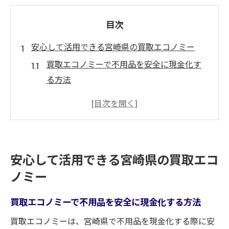
目次
安心して活用できる宮崎県の買取エコノミー
買取エコノミーで不用品を安全に現金化す
る方法
宮崎県で買取を安心して始めるためのポイ
ント
買取とエコノミー活用のメリットを徹底解
説
安心して活用できる宮崎県の買取エコ
プラントエコノミー買取の評判と選び方の
ノミー
コツ
地域密着型買取サービスで納得現金化実現
買取エコノミーで不用品を安全に現金化する方法
へ
買取エコノミーは、宮崎県で不用品を現金化する際に安
信頼性と満足度重視の買取術を解説