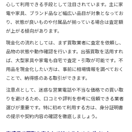
心して利用できる手段として注目されています。主に家
買取の信頼性を見抜くためのチェックポイ
電や家具、ブランド品など幅広い品目が対象となってお
ント
り、状態が良いものや付属品が揃っている場合は査定額
満足度が高まる買取エコノミー活用術とは
が上がる傾向があります。
株式会社プラントエコノミー買取の信頼性
現金化の流れとしては、まず買取業者に査定を依頼し、
を検証
品物の状態や動作確認を行います。出張買取を活用すれ
口コミや評判でわかる買取サービスの選び
ば、大型家具や家電も自宅で査定・引取が可能です。不
方
用品を現金化したい方は、事前に相場情報を調べておく
リユースショップの評判と買取満足度の関
ことで、納得感のある取引ができます。
係性
注意点として、迷惑な営業電話や不当な価格での買い取
エコノミーを使った不用品現金化の手順
りを避けるため、口コミや評判を参考に信頼できる業者
買取エコノミー利用時の現金化ステップ解
選びが重要です。特に初めて利用する方は、身分証明書
説
の提示や契約内容の確認を徹底しましょう。
不用品を高く売るための買取手順をチェッ