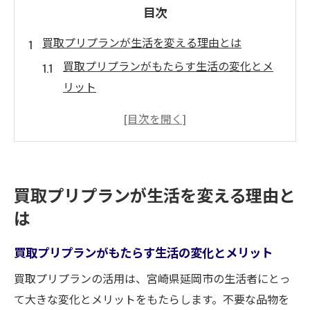
目次
買取プリプランが生活を変える理由とは
買取プリプランがもたらす生活の変化とメ
リット
延岡市で買取が注目される背景と理由
紹介で広がる買取サービスの利便性
家計管理に役立つ買取活用のポイント
買取プリプラン導入で得られる生活の質向
買取プリプランが生活を変える理由と
上
は
宮崎県延岡市で賢く買取を活用する方法
賢い買取活用術で無駄なく不用品を整理
買取プリプランがもたらす生活の変化とメリット
延岡市で利用しやすい買取サービスの特徴
買取プリプランの活用は、宮崎県延岡市の生活者にとっ
高価買取を実現する具体的なステップ
て大きな変化とメリットをもたらします。不要な品物を