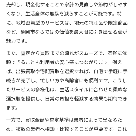
実績を活用した賢い買取サービス選び
売却し、現金化することで家計の見直しや節約がしやす
くなり、生活全体の無駄を減らすことが可能です。特
買取依頼時に押さえておきたい流れと注意
に、地域密着型のサービスは、地元の特産品や限定商品
点
など、延岡市ならではの価値を最大限に引き出せる点が
納得できる買取選びのポイントとコツ
魅力です。
信頼できる買取業者を見極めるチェックポ
また、査定から買取までの流れがスムーズで、気軽に依
イント
頼できることも利用者の安心感につながります。例え
買取価格やサービス内容の比較のコツ
ば、出張買取や宅配買取を選択すれば、自宅で手軽に手
評価を活用した安心の選び方
続きが完了し、忙しい方や高齢者にも便利です。こうし
納得の買取取引を実現するための注意点
たサービスの多様化は、生活スタイルに合わせた柔軟な
実際の利用者から学ぶ買取選びの秘訣
選択肢を提供し、日常の負担を軽減する効果も期待でき
地域に根ざした買取サービスの魅力解説
ます。
地域密着型買取が選ばれる魅力と理由
一方で、買取金額や査定基準は業者によって異なるた
地元で信頼される買取の特徴を解説
め、複数の業者へ相談・比較することが重要です。これ
延岡市の買取サービスが持つ強みとは