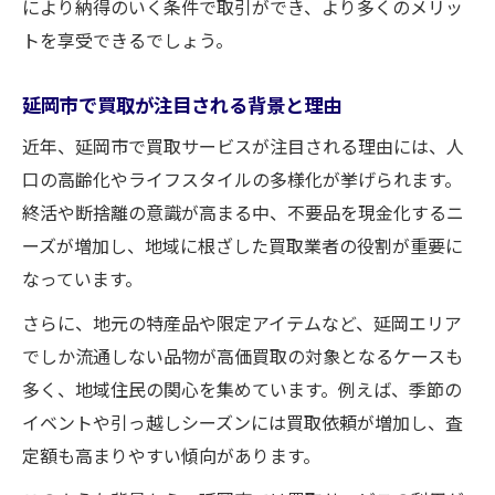
により納得のいく条件で取引ができ、より多くのメリッ
実績で広がる地域買取の安心感
トを享受できるでしょう。
地域に根ざしたサポート体制の充実
延岡市で買取が注目される背景と理由
不用品整理に最適な買取活用術を紹介
近年、延岡市で買取サービスが注目される理由には、人
買取を活用した効率的な不用品整理法
口の高齢化やライフスタイルの多様化が挙げられます。
買取サービスで得られる整理整頓の効果
終活や断捨離の意識が高まる中、不要品を現金化するニ
家計を助ける買取活用の実践アイデア
ーズが増加し、地域に根ざした買取業者の役割が重要に
不用品の賢い売却ポイントと注意事項
なっています。
実績で人気の買取活用法を紹介
さらに、地元の特産品や限定アイテムなど、延岡エリア
実際の実績から学ぶ買取プリプラン活用法
でしか流通しない品物が高価買取の対象となるケースも
利用者の実績で分かる買取の実態
多く、地域住民の関心を集めています。例えば、季節の
高評価を集める買取サービスの共通点
イベントや引っ越しシーズンには買取依頼が増加し、査
買取選びで参考にしたい体験談を紹介
定額も高まりやすい傾向があります。