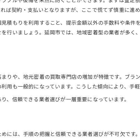
信頼できる買取業者の見極め方のコツ
きれば契約・支払いとなりますが、ここで慌てず慎重に進
宮崎県延岡市の買取で後悔しない判断術
相見積もりを利用すること、提示金額以外の手数料や条件
査定額アップに繋がる選択ポイント
せを行いましょう。延岡市では、地域密着型の業者が多く
買取フェーズごとの業者比較のコツ
安心して任せられる買取の見抜き方
査定から売却まで賢く進める実践方法
査定依頼時に押さえたい買取のコツ
高まりや、地元密着の買取専門店の増加が特徴です。ブラ
売却時に気をつけたい注意ポイント
の利用も一般的になっています。こうした傾向により、手
宮崎県延岡市で賢く買取を進める工夫
あり、信頼できる業者選びが一層重要になっています。
買取フェーズごとの実践的な手順紹介
納得査定を受けるための準備方法
ためには、手順の把握と信頼できる業者選びが不可欠です