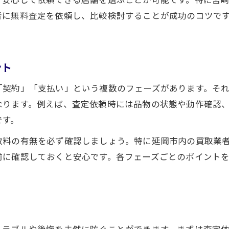
納得の現金化を目指すなら買取の進め方を知ろう
者に無料査定を依頼し、比較検討することが成功のコツで
買取で納得価格を得るための進め方
宮崎県延岡市の買取で損しない方法
現金化を成功させる買取の流れとは
ント
買取フェーズごとのベストな選択肢
「契約」「支払い」という複数のフェーズがあります。そ
不用品を高く現金化する流れを解説
なります。例えば、査定依頼時には品物の状態や動作確認
高額売却を実現するためのフェーズ別コツ
です。
宮崎県延岡市で買取価格を上げる準備術
数料の有無を必ず確認しましょう。特に延岡市内の買取業
高額売却のための査定時チェックリスト
前に確認しておくと安心です。各フェーズごとのポイント
交渉前に知るべき買取フェーズの工夫
売却時に差がつく買取のポイント集
フェーズごとに使える高額買取の秘訣
買取を有利に進める判断ポイントとは
トラブルや後悔を未然に防ぐことができます。まずは査定