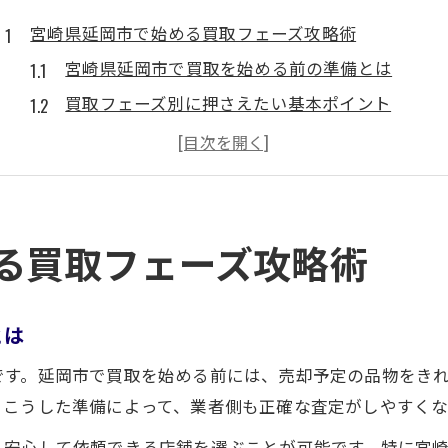
宮崎県延岡市で始める買取フェーズ攻略術
宮崎県延岡市で買取を始める前の準備とは
買取フェーズ別に押さえたい基本ポイント
買取の流れを知って失敗を防ぐコツ
宮崎県延岡市の買取事情と最新傾向
初めての買取でも安心できる進め方
買取フェーズごとの流れとそのポイント解説
る買取フェーズ攻略術
査定前に宮崎県延岡市で確認すべき買取ポイント
買取フェーズごとの具体的な流れを解説
とは
買取の各段階で大切な注意点まとめ
です。延岡市で買取を始める前には、売却予定の品物をき
スムーズな買取手続きのための準備法
。こうした準備によって、業者側も正確な査定がしやすくな
トラブルを避ける買取フェーズの心得
、安心して依頼できる店舗を選ぶことが可能です。特に宮