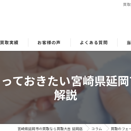
買取
買取実績
お客様の声
よくある質問
貴
知っておきたい宮崎県延岡
ブ
解説
時
金
洋
宮崎県延岡市の買取なら買取大吉 延岡店
コラム
買取のフェ