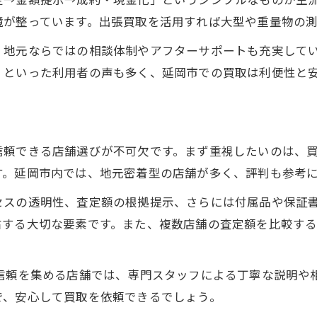
高価買取を引き出すための査定準備法
境が整っています。出張買取を活用すれば大型や重量物の
日本中古計測器の流通事情と買取相場
、地元ならではの相談体制やアフターサポートも充実して
買取専門店選びで意識したい比較ポイント
」といった利用者の声も多く、延岡市での買取は利便性と
査定ポイントを押さえた測定器のチェックリスト
状態が良い測定器の買取で得する秘訣
無料査定を活用した買取手順のスムーズな進め方
信頼できる店舗選びが不可欠です。まず重視したいのは、
無料査定サービスを選ぶ際のポイント解説
す。延岡市内では、地元密着型の店舗が多く、評判も参考
LINE査定や電話査定のメリットと活用法
セスの透明性、査定額の根拠提示、さらには付属品や保証
スムーズな買取につながる事前準備とは
右する大切な要素です。また、複数店舗の査定額を比較す
複数店舗で比較することでわかる買取相場
宅配・出張・店頭買取の選び方ガイド
い信頼を集める店舗では、専門スタッフによる丁寧な説明や
現金化を優先する延岡エリアの買取活用術
で、安心して買取を依頼できるでしょう。
即日現金化を叶える買取方法の選び方