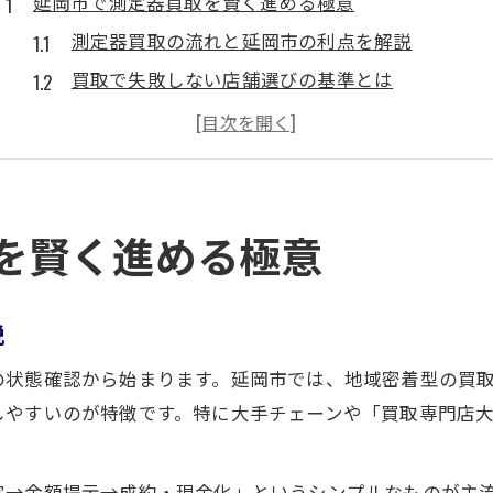
延岡市で測定器買取を賢く進める極意
測定器買取の流れと延岡市の利点を解説
買取で失敗しない店舗選びの基準とは
電気計測器買取に強い専門店の特徴を知る
買取金額を左右する測定器査定のコツ
買取依頼時の無料査定サービス活用術
買取依頼なら測定器の状態が成否を分ける
を賢く進める極意
測定器の状態別に見る買取金額の変動要因
買取のべおかで実感する状態査定の重要性
説
動作確認が買取査定額に及ぼす影響とは
の状態確認から始まります。延岡市では、地域密着型の買
付属品や箱の有無が買取に与える効果
しやすいのが特徴です。特に大手チェーンや「買取専門店大
買取前にできる簡単な測定器のメンテナンス法
高価買取を狙う測定器査定のポイント解説
定→金額提示→成約・現金化」というシンプルなものが主