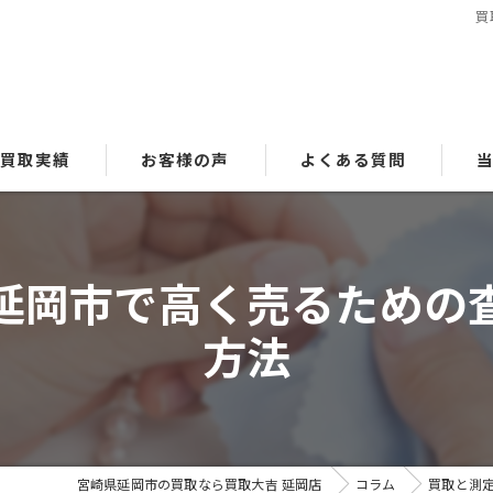
買
買取実績
お客様の声
よくある質問
貴
延岡市で高く売るための
ブ
方法
時
金
洋
宮崎県延岡市の買取なら買取大吉 延岡店
コラム
買取と測