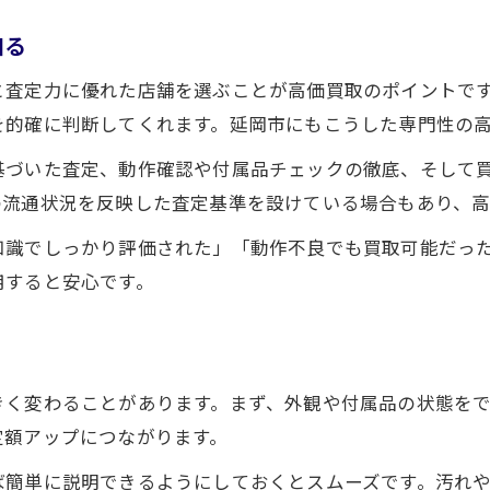
金券ショップ延岡の活用で現金化を加速
知る
高額査定が期待できる測定器の種類とは
と査定力に優れた店舗を選ぶことが高価買取のポイントで
買取金額アップを目指す複数売却のコツ
を的確に判断してくれます。延岡市にもこうした専門性の
延岡市で現金化重視の買取依頼手順
基づいた査定、動作確認や付属品チェックの徹底、そして
壊れた測定器も買取可能な理由に迫る
の流通状況を反映した査定基準を設けている場合もあり、高
壊れていても買取が可能な測定器の魅力
知識でしっかり評価された」「動作不良でも買取可能だっ
状態不問の買取査定が注目される背景
用すると安心です。
部品取り需要と買取市場の最新事情
動作不良測定器の価値が残る理由を解説
買取依頼時に伝えるべき故障内容とは
きく変わることがあります。まず、外観や付属品の状態を
定額アップにつながります。
ば簡単に説明できるようにしておくとスムーズです。汚れ