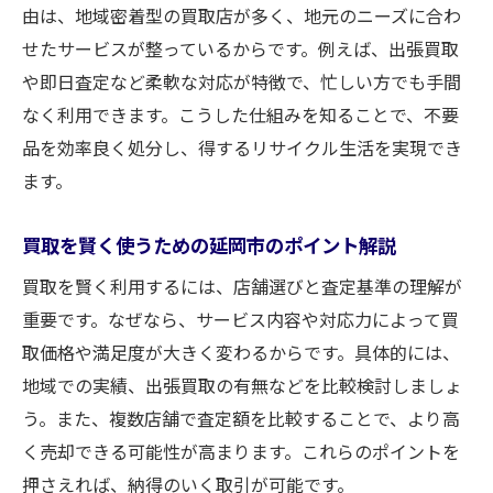
初めての買取におすすめの延岡市情報
由は、地域密着型の買取店が多く、地元のニーズに合わ
せたサービスが整っているからです。例えば、出張買取
家電やブランド品の買取方法を解説
や即日査定など柔軟な対応が特徴で、忙しい方でも手間
出張買取を利用する際の注意と知識
なく利用できます。こうした仕組みを知ることで、不要
不要品を高額買取に導くポイント
品を効率良く処分し、得するリサイクル生活を実現でき
高額査定を狙う買取の極意を徹底解説
ます。
高額買取を叶えるリサイクルの秘訣
買取査定額を上げるための実践テクニック
買取を賢く使うための延岡市のポイント解説
延岡市で高額査定を引き出す方法
買取を賢く利用するには、店舗選びと査定基準の理解が
家電や金の買取で損しないコツ
重要です。なぜなら、サービス内容や対応力によって買
リサイクルショップの買取基準を知ろう
取価格や満足度が大きく変わるからです。具体的には、
地域での実績、出張買取の有無などを比較検討しましょ
買取のべおか活用で査定額アップへ
う。また、複数店舗で査定額を比較することで、より高
不要品を現金化する延岡市の買取活用術
く売却できる可能性が高まります。これらのポイントを
不要品買取で延岡市の現金化を実現
押さえれば、納得のいく取引が可能です。