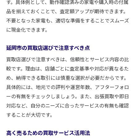
信頼できる買取店を選ぶチェックリスト
す。具体例として、動作確認済みの家電や購入時の付属
延岡市の買取専門店で安心取引を実現
品を揃えておくことで、査定額アップが期待できます。
不要となった家電も、適切な準備をすることでスムーズ
実績で選ぶ買取サービスの見分け方
に現金化できます。
リサイクルショップ選びで重視すべき点
買取査定の透明性と安心感のポイント
延岡市の買取店選びで注意すべき点
納得して売るための店舗選びガイド
買取店選びで注意すべきは、信頼性とサービス内容の比
初めてでも安心な買取利用の流れと注意点
較です。理由は、店舗ごとに査定基準や対応が異なるた
初めての買取も安心なステップ解説
め、納得できる取引には慎重な選択が必要だからです。
買取利用時の流れと失敗しないコツ
具体的には、地元での評判や運営年数、アフターフォロ
リサイクルショップ初利用時の注意点
ーの有無をチェックしましょう。また、出張買取や即日
査定時に気をつけたいポイントとは
対応など、自分のニーズに合ったサービスの有無も確認
することが大切です。
安心して買取を進めるための準備方法
初心者が覚えておきたい買取活用法
高く売るための買取サービス活用法
延岡市で買取サービスを選ぶ際の重要な基準