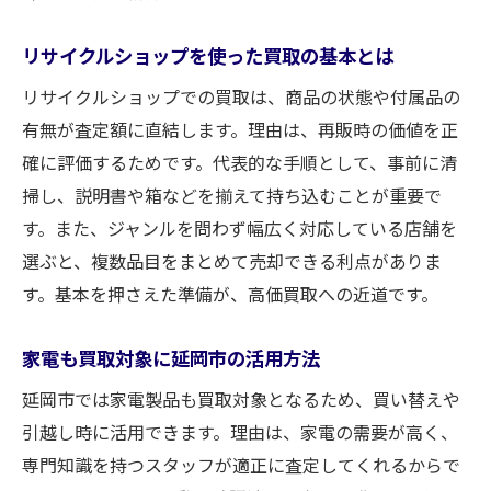
買取を通じてリサイクルを始める方法
家電やブランド品の現金化ポイント
リサイクルショップを使った買取の基本とは
リサイクルショップ利用で得する理由
リサイクルショップでの買取は、商品の状態や付属品の
延岡市での買取サービス徹底比較
有無が査定額に直結します。理由は、再販時の価値を正
効率よく不要品を売るための買取活用法
確に評価するためです。代表的な手順として、事前に清
出張買取を利用したい方への延岡市ガイド
掃し、説明書や箱などを揃えて持ち込むことが重要で
す。また、ジャンルを問わず幅広く対応している店舗を
出張買取のメリットと延岡市での活用法
選ぶと、複数品目をまとめて売却できる利点がありま
延岡リサイクルの出張買取サービス解説
す。基本を押さえた準備が、高価買取への近道です。
家電や大型品の出張買取活用ポイント
買取専門店の出張サービス利用の流れ
家電も買取対象に延岡市の活用方法
延岡市で安心して出張買取を依頼するには
延岡市では家電製品も買取対象となるため、買い替えや
出張買取を高額査定につなげるコツ
引越し時に活用できます。理由は、家電の需要が高く、
安心して任せられる買取選びのポイント
専門知識を持つスタッフが適正に査定してくれるからで