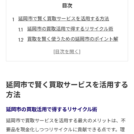
目次
延岡市で賢く買取サービスを活用する方法
延岡市の買取活用で得するリサイクル術
買取を賢く使うための延岡市のポイント解
説
リサイクルショップを使った買取の基本と
は
家電も買取対象に延岡市の活用方法
延岡市で賢く買取サービスを活用する
延岡市の買取店選びで注意すべき点
方法
高く売るための買取サービス活用法
リサイクルや買取を延岡市で始めるなら
延岡市の買取活用で得するリサイクル術
延岡市でリサイクル買取を始めるコツ
延岡市で買取サービスを活用する最大のメリットは、不
リサイクルショップ選びと買取の流れ
要品を現金化しつつリサイクルに貢献できる点です。理