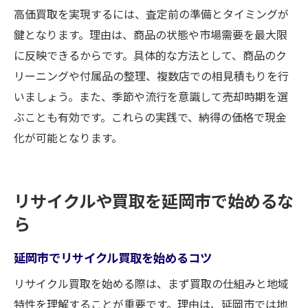
高価買取を実現するには、査定前の準備とタイミングが
延岡市で買取店を選ぶための基準解説
鍵となります。理由は、商品の状態や市場需要を最大限
リサイクルショップ選びで迷わないコツ
に反映できるからです。具体的な方法として、商品のク
買取査定額とサービス内容を比較しよう
リーニングや付属品の整理、複数店での相見積もりを行
家電やブランド買取の対応範囲を確認
いましょう。また、季節や流行を意識して売却時期を選
安心して利用できる買取専門店の特徴
ぶことも有効です。これらの実践で、納得の価格で現金
納得できる買取を実現する選び方
化が可能となります。
リサイクルや買取を延岡市で始めるな
ら
延岡市でリサイクル買取を始めるコツ
リサイクル買取を始める際は、まず買取の仕組みと地域
特性を理解することが重要です。理由は、延岡市では地