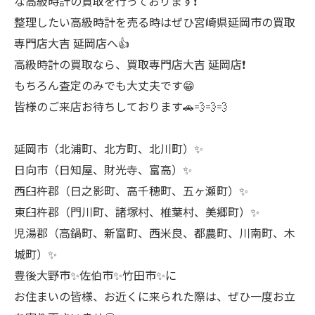
な高級時計の買取を行っております❗
整理したい高級時計を売る時はぜひ宮崎県延岡市の買取
専門店大吉 延岡店へ👍
高級時計の買取なら、買取専門店大吉 延岡店❗
もちろん査定のみでも大丈夫です😁
皆様のご来店お待ちしております🚗💨💨💨
延岡市（北浦町、北方町、北川町）✨
日向市（日知屋、財光寺、富高）✨
西臼杵郡（日之影町、高千穂町、五ヶ瀬町）✨
東臼杵郡（門川町、諸塚村、椎葉村、美郷町）✨
児湯郡（高鍋町、新富町、西米良、都農町、川南町、木
城町）✨
豊後大野市✨佐伯市✨竹田市✨に
お住まいの皆様、お近くに来られた際は、ぜひ一度お立