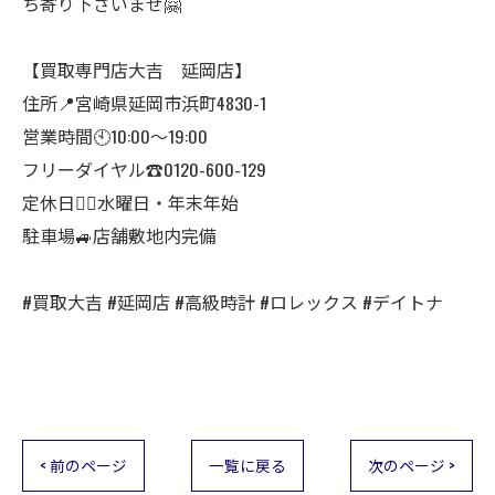
ち寄り下さいませ🤗
【買取専門店大吉 延岡店】
住所📍宮崎県延岡市浜町4830-1
営業時間🕙10:00～19:00
フリーダイヤル☎️0120-600-129
定休日🙇‍♂️水曜日・年末年始
駐車場🚙店舗敷地内完備
#買取大吉 #延岡店 #高級時計 #ロレックス #デイトナ
< 前のページ
一覧に戻る
次のページ >