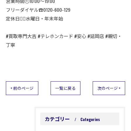
営業時間🕙10:00～19:00
フリーダイヤル☎️0120-600-129
定休日🙇‍♂️水曜日・年末年始
#買取専門大吉 #テレホンカード #安心 #延岡店 #親切・
丁寧
< 前のページ
一覧に戻る
次のページ >
カテゴリー
Categories