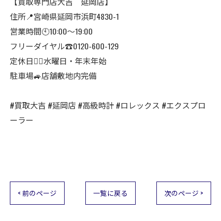
【買取専門店大吉 延岡店】
住所📍宮崎県延岡市浜町4830-1
営業時間🕙10:00～19:00
フリーダイヤル☎️0120-600-129
定休日🙇‍♂️水曜日・年末年始
駐車場🚙店舗敷地内完備
#買取大吉 #延岡店 #高級時計 #ロレックス #エクスプロ
ーラー
< 前のページ
一覧に戻る
次のページ >