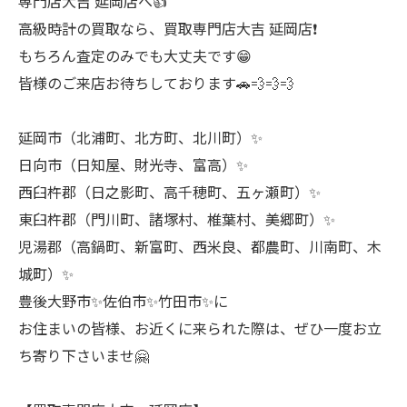
専門店大吉 延岡店へ👍
高級時計の買取なら、買取専門店大吉 延岡店❗
もちろん査定のみでも大丈夫です😁
皆様のご来店お待ちしております🚗💨💨💨
延岡市（北浦町、北方町、北川町）✨
日向市（日知屋、財光寺、富高）✨
西臼杵郡（日之影町、高千穂町、五ヶ瀬町）✨
東臼杵郡（門川町、諸塚村、椎葉村、美郷町）✨
児湯郡（高鍋町、新富町、西米良、都農町、川南町、木
城町）✨
豊後大野市✨佐伯市✨竹田市✨に
お住まいの皆様、お近くに来られた際は、ぜひ一度お立
ち寄り下さいませ🤗