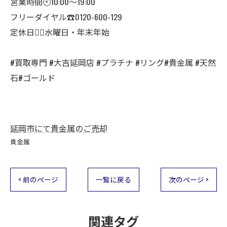
営業時間🕙10:00～19:00
フリーダイヤル☎️0120-600-129
定休日🙇‍♂️水曜日・年末年始
#買取専門 #大吉延岡店 #プラチナ #リング#貴金属 #天然
石#ゴールド
延岡市にて貴金属のご売却
貴金属
< 前のページ
一覧に戻る
次のページ >
関連タグ