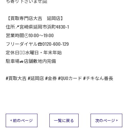
ち寄り下さいませ🤗
【買取専門店大吉 延岡店】
住所📍宮崎県延岡市浜町4830-1
営業時間🕙10:00～19:00
フリーダイヤル☎️0120-600-129
定休日🙇‍♂️水曜日・年末年始
駐車場🚙店舗敷地内完備
#買取大吉 #延岡店 #金券 #QUOカード #チキなん番長
< 前のページ
一覧に戻る
次のページ >