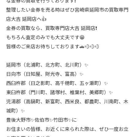
な金券の買取を行っております❗
整理したい金券を売る時はぜひ宮崎県延岡市の買取専門
店大吉 延岡店へ👍
金券の買取なら、買取専門店大吉 延岡店❗
もちろん査定のみでも大丈夫です😁
皆様のご来店お待ちしております🚗💨💨💨
延岡市（北浦町、北方町、北川町）✨
日向市（日知屋、財光寺、富高）✨
西臼杵郡（日之影町、高千穂町、五ヶ瀬町）✨
東臼杵郡（門川町、諸塚村、椎葉村、美郷町）✨
児湯郡（高鍋町、新富町、西米良、都農町、川南町、木
城町）✨
豊後大野市✨佐伯市✨竹田市✨に
お住まいの皆様、お近くに来られた際は、ぜひ一度お立