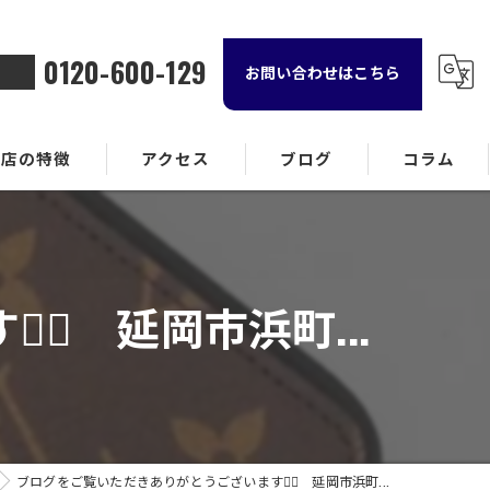
0120-600-129
お問い合わせはこちら
当店の特徴
アクセス
ブログ
コラム
金属
ランド品
♀️ 延岡市浜町...
計
貨
酒
ブログをご覧いただきありがとうございます🙇‍♀️ 延岡市浜町...