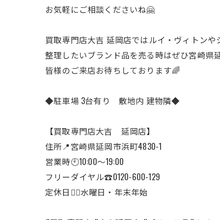
お気軽にご相談くださいね🤗
買取専門店大吉 延岡店ではルイ・ヴィトンやシ
整理したいブランド品を売る時はぜひ宮崎県延
皆様のご来店お待ちしております🌈
◆駐車場 3台有り 敷地内 建物隣◆
【買取専門店大吉 延岡店】
住所📍宮崎県延岡市浜町4830-1
営業時🕙10:00～19:00
フリーダイヤル☎️0120-600-129
定休日🙇‍♂️水曜日・年末年始