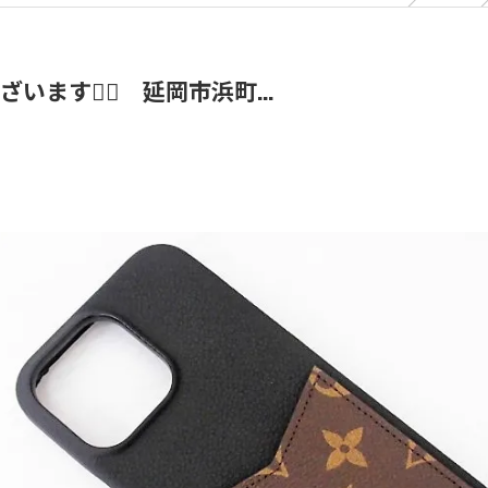
す🙇‍♀️ 延岡市浜町...