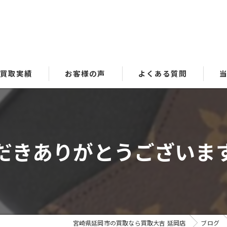
買取実績
お客様の声
よくある質問
貴
ブ
ありがとうございます🙇‍
時
金
洋
宮崎県延岡市の買取なら買取大吉 延岡店
ブログ