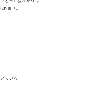
でどっと疲れたり…。
しれませ。
付いている