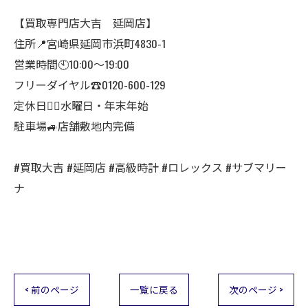
【買取専門店大吉 延岡店】
住所📍宮崎県延岡市浜町4830-1
営業時間🕙10:00～19:00
フリーダイヤル☎️0120-600-129
定休日🙇‍♂️水曜日・年末年始
駐車場🚙店舗敷地内完備
#買取大吉 #延岡店 #高級時計 #ロレックス #サブマリー
ナ
< 前のページ
一覧に戻る
次のページ >