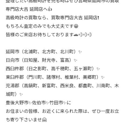
整理したい高級時計を売る時はぜひ宮崎県延岡市の買取
専門店大吉 延岡店へ👍
高級時計の買取なら、買取専門店大吉 延岡店❗
もちろん査定のみでも大丈夫です😁
皆様のご来店お待ちしております🚗💨💨💨
延岡市（北浦町、北方町、北川町）✨
日向市（日知屋、財光寺、富高）✨
西臼杵郡（日之影町、高千穂町、五ヶ瀬町）✨
東臼杵郡（門川町、諸塚村、椎葉村、美郷町）✨
児湯郡（高鍋町、新富町、西米良、都農町、川南町、木
城町）✨
豊後大野市✨佐伯市✨竹田市✨に
お住まいの皆様、お近くに来られた際は、ぜひ一度お立
ち寄り下さいませ🤗