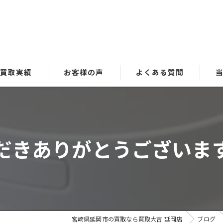
買取実績
お客様の声
よくある質問
貴
ブ
ありがとうございます🙇‍
時
金
洋
宮崎県延岡市の買取なら買取大吉 延岡店
ブログ