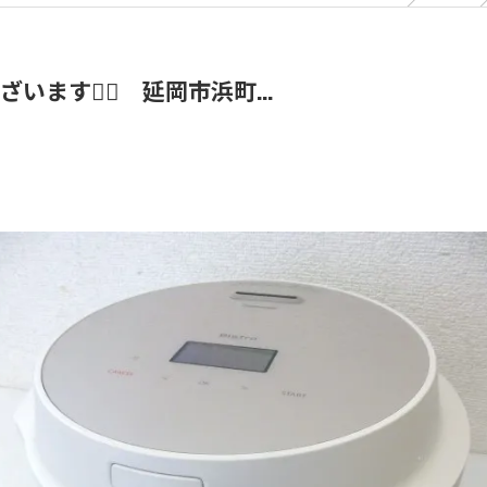
す🙇‍♀️ 延岡市浜町...