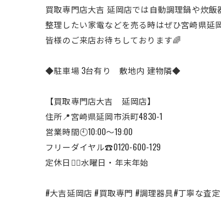
買取専門店大吉 延岡店では自動調理鍋や炊飯器な
整理したい家電などを売る時はぜひ宮崎県延岡
皆様のご来店お待ちしております🌈
◆駐車場 3台有り 敷地内 建物隣◆
【買取専門店大吉 延岡店】
住所📍宮崎県延岡市浜町4830-1
営業時間🕙10:00～19:00
フリーダイヤル☎️0120-600-129
定休日🙇‍♂️水曜日・年末年始
#大吉延岡店 #買取専門 #調理器具#丁寧な査定