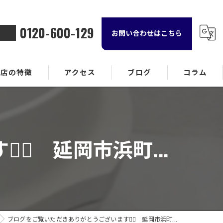
0120-600-129
お問い合わせはこちら
当店の特徴
アクセス
ブログ
コラム
金属
ランド品
♀️ 延岡市浜町...
計
貨
酒
ブログをご覧いただきありがとうございます🙇‍♀️ 延岡市浜町...