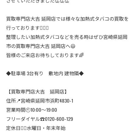
させていただきました👏👏👏
買取専門店大吉 延岡店では様々な加熱式タバコの買取を
行っております🙋‍♀️✨
整理したい加熱式タバコなどを売る時はぜひ宮崎県延岡
市の買取専門店大吉 延岡店へ😃
皆様のご来店お待ちしております🌈
◆駐車場 3台有り 敷地内 建物隣◆
【買取専門店大吉 延岡店】
住所📍宮崎県延岡市浜町4830-1
営業時間🕙10:00～19:00
フリーダイヤル☎️0120-600-129
定休日🙇‍♂️水曜日・年末年始