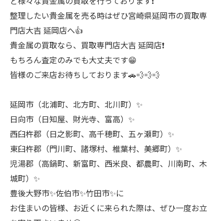
ど様々な貴金属の買取を行っております❗
整理したい貴金属を売る時はぜひ宮崎県延岡市の買取専
門店大吉 延岡店へ👍
貴金属の買取なら、買取専門店大吉 延岡店❗
もちろん査定のみでも大丈夫です😁
皆様のご来店お待ちしております🚗💨💨💨
延岡市（北浦町、北方町、北川町）✨
日向市（日知屋、財光寺、富高）✨
西臼杵郡（日之影町、高千穂町、五ヶ瀬町）✨
東臼杵郡（門川町、諸塚村、椎葉村、美郷町）✨
児湯郡（高鍋町、新富町、西米良、都農町、川南町、木
城町）✨
豊後大野市✨佐伯市✨竹田市✨に
お住まいの皆様、お近くに来られた際は、ぜひ一度お立