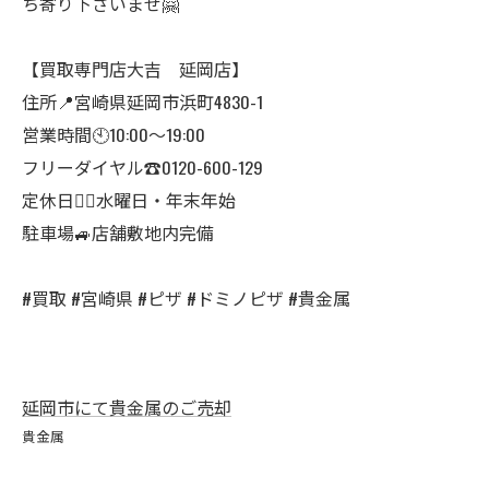
ち寄り下さいませ🤗
【買取専門店大吉 延岡店】
住所📍宮崎県延岡市浜町4830-1
営業時間🕙10:00～19:00
フリーダイヤル☎️0120-600-129
定休日🙇‍♂️水曜日・年末年始
駐車場🚙店舗敷地内完備
#買取 #宮崎県 #ピザ #ドミノピザ #貴金属
延岡市にて貴金属のご売却
貴金属