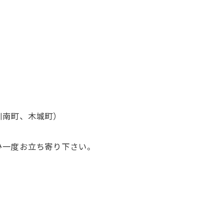
）
川南町、木城町）
ひ一度お立ち寄り下さい。