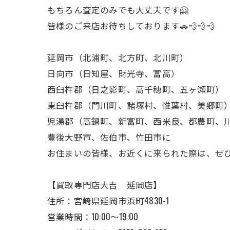
もちろん査定のみでも大丈夫です🤗
皆様のご来店お待ちしております🚗💨💨💨
延岡市（北浦町、北方町、北川町）
日向市（日知屋、財光寺、富高）
西臼杵郡（日之影町、高千穂町、五ヶ瀬町）
東臼杵郡（門川町、諸塚村、惟葉村、美郷町
児湯郡（高鍋町、新富町、西米良、都農町、
豊後大野市、佐伯市、竹田市に
お住まいの皆様、お近くに来られた際は、ぜ
【買取専門店大吉 延岡店】
住所：宮崎県延岡市浜町4830-1
営業時間：10:00～19:00