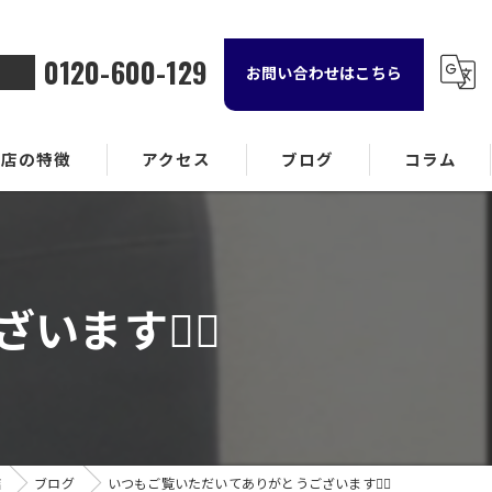
0120-600-129
お問い合わせはこちら
当店の特徴
アクセス
ブログ
コラム
金属
ランド品
す🙇‍♂️
計
貨
酒
店
ブログ
いつもご覧いただいてありがとうございます🙇‍♂️