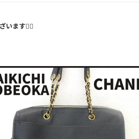
ます🙇‍♂️