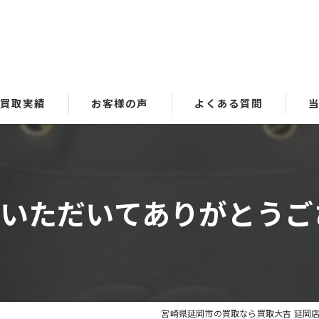
買取実績
お客様の声
よくある質問
貴
ブ
いただいてありがとうございま
時
金
洋
宮崎県延岡市の買取なら買取大吉 延岡