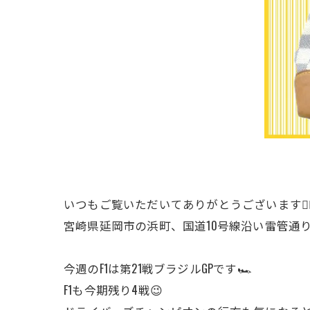
いつもご覧いただいてありがとうございます🙇‍♂
宮崎県延岡市の浜町、国道10号線沿い雷管通
今週のF1は第21戦ブラジルGPです🏎️
F1も今期残り4戦😉