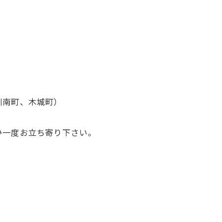
）
川南町、木城町）
ひ一度お立ち寄り下さい。