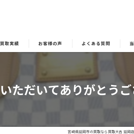
買取実績
お客様の声
よくある質問
貴
ブ
いただいてありがとうございま
時
金
洋
宮崎県延岡市の買取なら買取大吉 延岡