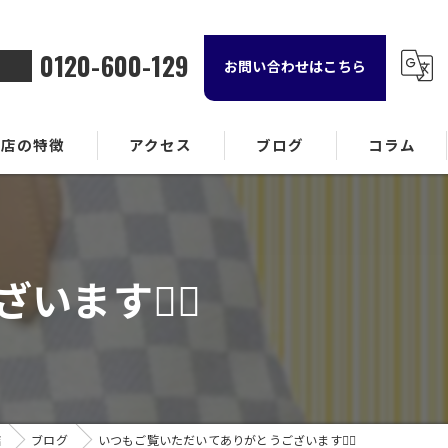
0120-600-129
お問い合わせはこちら
当店の特徴
アクセス
ブログ
コラム
金属
ランド品
す🙇‍♂️
計
貨
酒
店
ブログ
いつもご覧いただいてありがとうございます🙇‍♂️