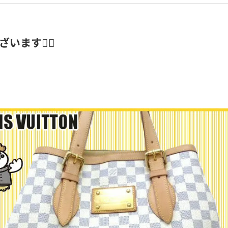
ます🙇‍♂️