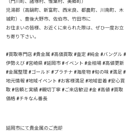
（門川町、諸塚村、惟葉村、美郷町）
児湯郡（高鍋町、新富町、西米良、都農町、川南町、木
城町）、豊後大野市、佐伯市、竹田市に
お住まいの皆様、お近くに来られた際は、ぜひ一度お立
ち寄り下さい。
#買取専門店 #貴金属 #高価買取 #査定 #純金 #バングル #
伊勢えび #宮崎県 #延岡市 #イベント #金相場 #高値更新
#金属整理 #ゴールド #プラチナ #海産物 #旬の味 #満足 #
地元情報 #地域イベント #お客様満足 #地域密着 #安心買
取 #信頼と実績 #親切丁寧 #ご来店歓迎 #金 #高値 #買取
価格 #チキなん番長
延岡市にて貴金属のご売却