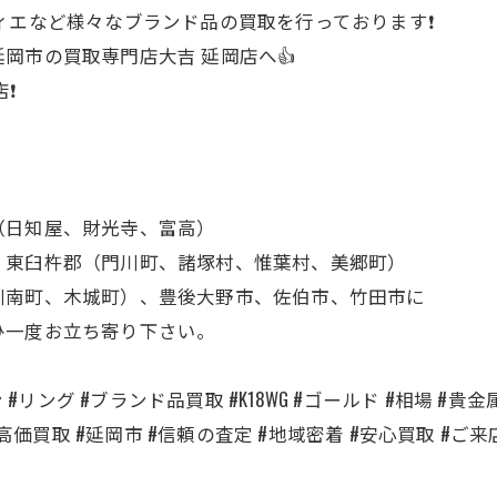
ィエなど様々なブランド品の買取を行っております❗
岡市の買取専門店大吉 延岡店へ👍
❗
（日知屋、財光寺、富高）
、東臼杵郡（門川町、諸塚村、惟葉村、美郷町）
川南町、木城町）、豊後大野市、佐伯市、竹田市に
ひ一度お立ち寄り下さい。
#リング #ブランド品買取 #K18WG #ゴールド #相場 #貴
整理 #高価買取 #延岡市 #信頼の査定 #地域密着 #安心買取 