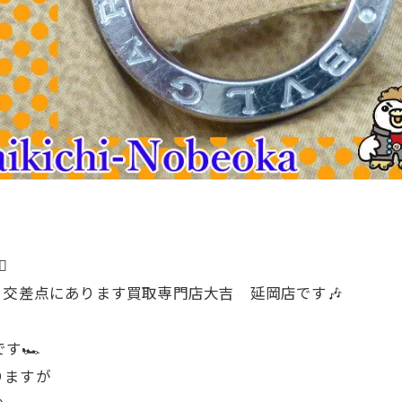
️
り交差点にあります買取専門店大吉 延岡店です🎶
です🏎
りますが