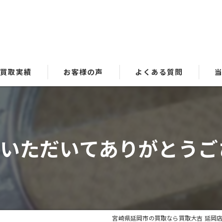
買取実績
お客様の声
よくある質問
貴
ブ
いただいてありがとうございま
時
金
洋
宮崎県延岡市の買取なら買取大吉 延岡