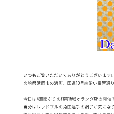
いつもご覧いただいてありがとうございます🙇‍♂
宮崎県延岡市の浜町、国道10号線沿い雷管通
今日は4週間ぶりのF1第15戦オランダGPの開催
自分はレッドブルの角田選手の調子が気にな