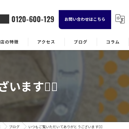
0120-600-129
お問い合わせはこちら
当店の特徴
アクセス
ブログ
コラム
金属
ランド品
す🙇‍♂️
計
貨
酒
店
ブログ
いつもご覧いただいてありがとうございます🙇‍♂️