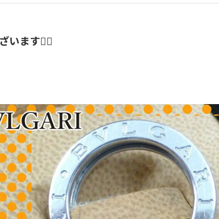
ます🙇‍♂️