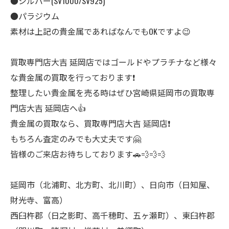
●シルバー(SV1000/SV925)
●パラジウム
素材は上記の貴金属であればなんでもOKですよ😉
買取専門店大吉 延岡店ではゴールドやプラチナなど様々
な貴金属の買取を行っております❗
整理したい貴金属を売る時はぜひ宮崎県延岡市の買取専
門店大吉 延岡店へ👍
貴金属の買取なら、買取専門店大吉 延岡店❗
もちろん査定のみでも大丈夫です🤗
皆様のご来店お待ちしております🚗💨💨💨
延岡市（北浦町、北方町、北川町）、日向市（日知屋、
財光寺、富高）
西臼杵郡（日之影町、高千穂町、五ヶ瀬町）、東臼杵郡