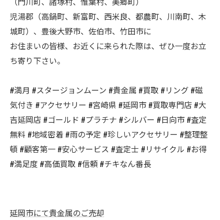
（門川町、諸塚村、惟葉村、美郷町）
児湯郡（高鍋町、新富町、西米良、都農町、川南町、木
城町）、豊後大野市、佐伯市、竹田市に
お住まいの皆様、お近くに来られた際は、ぜひ一度お立
ち寄り下さい。
#満月 #スタージョンムーン #貴金属 #買取 #リング #磁
気付き #アクセサリー #宮崎県 #延岡市 #買取専門店 #大
吉延岡店 #ゴールド #プラチナ #シルバー #日向市 #査定
無料 #地域密着 #雨の予定 #珍しいアクセサリー #整理整
頓 #顧客第一 #安心サービス #査定士 #リサイクル #お得
#満足度 #高価買取 #信頼 #チキなん番長
延岡市にて貴金属のご売却