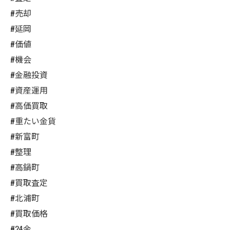
#売却
#延岡
#価値
#機会
#金融投資
#資産運用
#高価買取
#重たい金貨
#新富町
#整理
#高鍋町
#買取査定
#北浦町
#買取価格
#24金