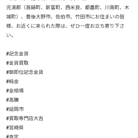
児湯郡（高鍋町、新富町、西米良、都農町、川南町、木
城町）、豊後大野市、佐伯市、竹田市にお住まいの皆
様、お近くに来られた際は、ぜひ一度お立ち寄り下さ
い。
#記念金貨
#金貨買取
#御即位記念金貨
#純金
#金相場
#高騰
#延岡市
#買取専門店大吉
#宮崎県
#査定