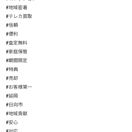
#地域密着
#テレカ買取
#信頼
#便利
#査定無料
#家庭保管
#期間限定
#特典
#売却
#お客様第一
#延岡
#日向市
#地域貢献
#安心
#対応